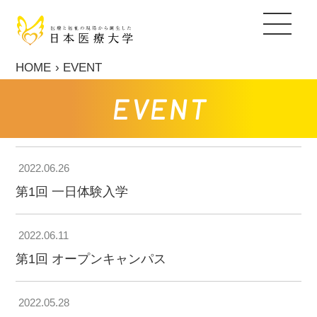
キャリア教育支援
キャリアセンター
就職実績
国家試験対策支援
キャリア・アップ支援
センタースタッフ紹介
採用ご担当者の皆さま
日本医療大学について
HOME
EVENT
保健医療学部
EVENT
ヒューマンデザイン学部
2022.06.26
総合福祉学部
第1回 一日体験入学
通信教育部
2022.06.11
大学院
第1回 オープンキャンパス
入試情報
2022.05.28