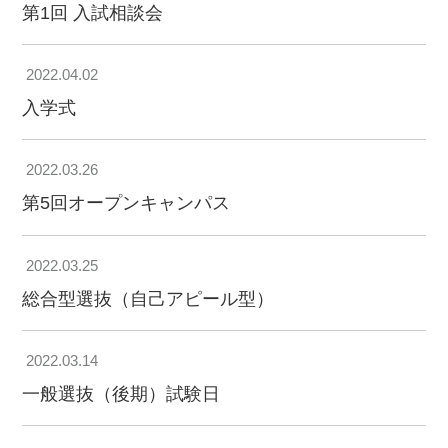
第1回 入試相談会
国家試験・就職サポート
受験生の皆さま
在学生の皆さま
卒業生の皆さま
2022.04.02
入学式
企業・一般の皆
高校教諭の皆さ
保護者の皆さま
さま
ま
2022.03.26
図書館
認知症研究所
社会貢献
採用情報
第5回オープンキャンパス
情報公開
関連グループ
アクセス
お問い合わせ
2022.03.25
総合型選抜（自己アピール型）
2022.03.14
一般選抜（後期）試験日