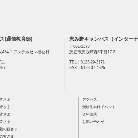
ス(通信教育部)
恵み野キャンパス（インター
〒061-1373
434-1 アンデルセン福祉村
恵庭市恵み野西6丁目17-3
711
TEL：
0123-29-3171
757
FAX：0123-37-4525
皆さま
アクセス
皆さま
受験生向けイベント
皆さま
資料請求
皆さま
お問い合わせ
般の皆さま
の皆さま