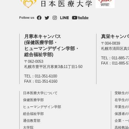
Follow us
月寒本キャンパス
真栄キャンパ
(保健医療学部・
〒004-0839
ヒューマンデザイン学部・
札幌市清田区真栄
総合福祉学部)
TEL：
011-885-7
〒062-0053
FAX：011-885-5
札幌市豊平区月寒東3条11丁目1-50
TEL：
011-351-6100
FAX：011-351-6160
日本医療大学について
受験生の
保健医療学部
在学生の
ヒューマンデザイン学部
卒業生の
総合福祉学部
保護者の
通信教育部
企業・一
大学院
高校教諭