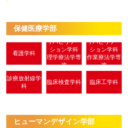
国家試験・就職サポート
受験生の皆さま
在学生の皆さま
卒業生の皆さま
保健医療学部
企業・一般の皆
高校教諭の皆さ
保護者の皆さま
さま
ま
リハビリテー
リハビリテー
ション学科
ション学科
図書館
認知症研究所
社会貢献
採用情報
看護学科
理学療法学専
作業療法学専
情報公開
関連グループ
アクセス
お問い合わせ
攻
攻
診療放射線学
臨床検査学科
臨床工学科
科
ヒューマンデザイン学部