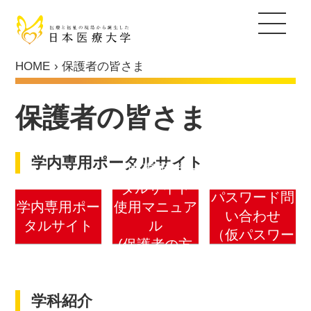
キャリア教育支援
キャリアセンター
就職実績
国家試験対策支援
キャリア・アップ支援
センタースタッフ紹介
採用ご担当者の皆さま
日本医療大学について
HOME
保護者の皆さま
保健医療学部
保護者の皆さま
ヒューマンデザイン学部
学内専用ポー
学内専用ポータルサイト
学内専用ポー
総合福祉学部
タルサイト
タルサイト
パスワード問
学内専用ポー
使用マニュア
通信教育部
い合わせ
タルサイト
ル
（仮パスワー
(保護者の方
大学院
ド再発行申請
向け)
フォーム）
入試情報
学科紹介