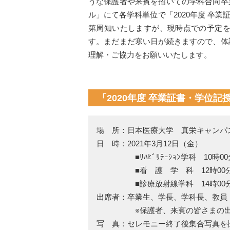
うな保護者や来賓を招いての学科合同卒
ル」にて各学科単位で「2020年度 卒
第周知いたしますが、現時点での予定
す。まだまだ寒い日が続きますので、体
理解・ご協力をお願いいたします。
「2020年度 卒業証書・学位
場 所：日本医療大学 真栄キャンパ
日 時：2021年3月12日（金）
■ﾘﾊﾋﾞﾘﾃｰｼｮﾝ学科 10時0
■看 護 学 科 12時00分
■診療放射線学科 14時00分
出席者：卒業生、学長、学科長、教員
※保護者、来賓の皆さまの出席
写 真：セレモニー終了後集合写真を