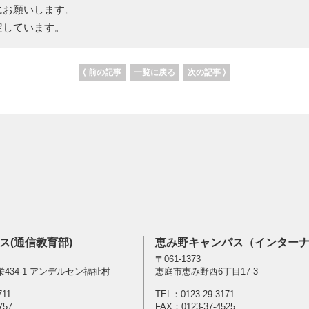
にお願いします。
しています。
⟨ 前の記事
一覧に戻る
次の記事 ⟩
ス(通信教育部)
恵み野キャンパス（インター
〒061-1373
434-1 アンデルセン福祉村
恵庭市恵み野西6丁目17-3
711
TEL：
0123-29-3171
757
FAX：0123-37-4525