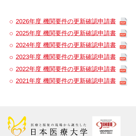
国家試験・就職サポート
2026年度 機関要件の更新確認申請書
受験生の皆さま
在学生の皆さま
卒業生の皆さま
2025年度 機関要件の更新確認申請書
企業・一般の皆
高校教諭の皆さ
保護者の皆さま
さま
ま
2024年度 機関要件の更新確認申請書
図書館
認知症研究所
社会貢献
採用情報
2023年度 機関要件の更新確認申請書
情報公開
関連グループ
アクセス
お問い合わせ
2022年度 機関要件の更新確認申請書
2021年度 機関要件の更新確認申請書