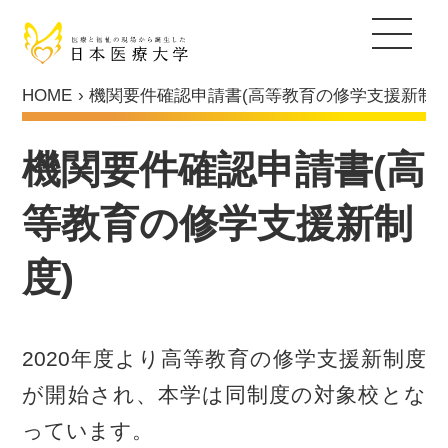
キャリア教育支援
キャリアセンター
就職実績
国家試験対策支援
キャリア・アップ支援
センタースタッフ紹介
採用ご担当者の皆さま
日本医療大学について
HOME
機関要件確認申請書(高等教育の修学支援新制度
保健医療学部
機関要件確認申請書(高
ヒューマンデザイン学部
等教育の修学支援新制
総合福祉学部
度)
通信教育部
大学院
2020年度より高等教育の修学支援新制度
が開始され、本学は同制度の対象校とな
入試情報
っています。