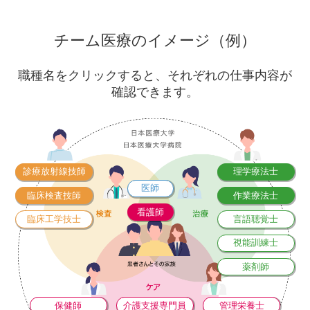
チーム医療のイメージ（例）
職種名をクリックすると、それぞれの仕事内容が
確認できます。
診療放射線技師
理学療法士
医師
臨床検査技師
作業療法士
看護師
臨床工学技士
言語聴覚士
視能訓練士
薬剤師
保健師
介護支援専門員
管理栄養士