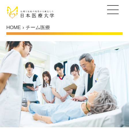
キャリア教育支援
キャリアセンター
就職実績
国家試験対策支援
キャリア・アップ支援
センタースタッフ紹介
採用ご担当者の皆さま
日本医療大学について
HOME
チーム医療
保健医療学部
ヒューマンデザイン学部
総合福祉学部
通信教育部
大学院
入試情報