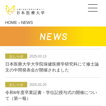
キャリア教育支援
キャリアセンター
就職実績
国家試験対策支援
キャリア・アップ支援
センタースタッフ紹介
採用ご担当者の皆さま
日本医療大学について
HOME
NEWS
保健医療学部
NEWS
ヒューマンデザイン学部
おしらせ
2025.03.13
総合福祉学部
日本医療大学大学院保健医療学研究科にて修士論
文の中間発表会が開催されました
通信教育部
大学院
おしらせ
2025.02.20
令和6年度卒業証書・学位記授与式の開催につい
入試情報
て（第一報）