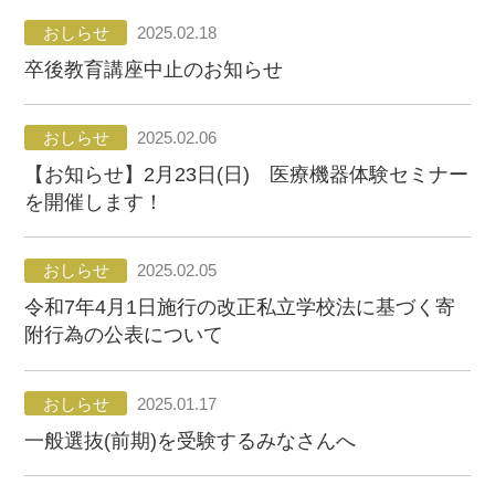
国家試験・就職サポート
おしらせ
2025.02.18
卒後教育講座中止のお知らせ
受験生の皆さま
在学生の皆さま
卒業生の皆さま
企業・一般の皆
高校教諭の皆さ
保護者の皆さま
おしらせ
2025.02.06
さま
ま
【お知らせ】2月23日(日) 医療機器体験セミナー
図書館
認知症研究所
社会貢献
採用情報
を開催します！
情報公開
関連グループ
アクセス
お問い合わせ
おしらせ
2025.02.05
令和7年4月1日施行の改正私立学校法に基づく寄
附行為の公表について
おしらせ
2025.01.17
一般選抜(前期)を受験するみなさんへ